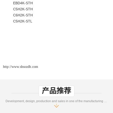
EBD4K-STH
C5H2K-STH
C6H2K-STH
C5H2K-STL
http://www.shsozdh.com
产品推荐
Development, design, production and sales in one of the manufacturing enterprises