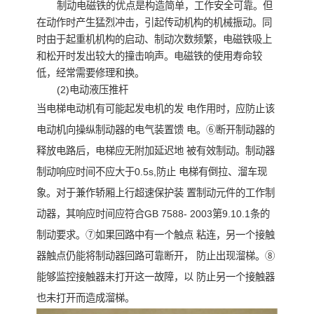
制动电磁铁的优点是构造简单，工作安全可靠。但
在动作时产生猛烈冲击，引起传动机构的机械振动。同
时由于起重机机构的启动、制动次数频繁，电磁铁吸上
和松开时发出较大的撞击响声。电磁铁的使用寿命较
低，经常需要修理和换。
(2)电动液压推杆
当电梯电动机有可能起发电机的发 电作用时，应防止该
电动机向操纵制动器的电气装置馈 电。⑥断开制动器的
释放电路后，电梯应无附加延迟地 被有效制动。制动器
制动响应时间不应大于0.5s,防止 电梯有倒拉、溜车现
象。对于兼作轿厢上行超速保护装 置制动元件的工作制
动器，其响应时间应符合GB 7588- 2003第9.10.1条的
制动要求。⑦如果回路中有一个触点 粘连，另一个接触
器触点仍能将制动器回路可靠断开， 防止出现溜梯。⑧
能够监控接触器未打开这一故障，以 防止另一个接触器
也未打开而造成溜梯。