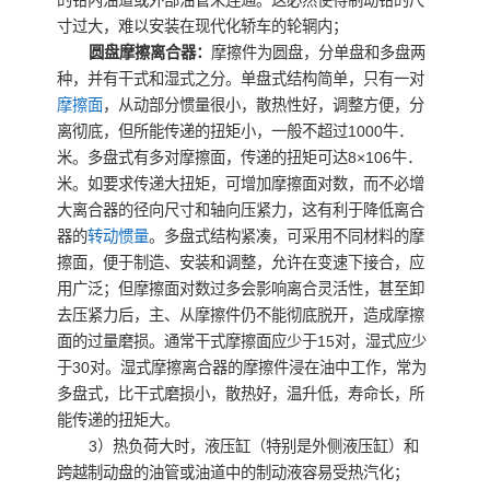
的钳内油道或外部油管来连通。这必然使得制动钳的尺
寸过大，难以安装在现代化轿车的轮辋内；
圆盘摩擦离合器：
摩擦件为圆盘，分单盘和多盘两
种，并有干式和湿式之分。单盘式结构简单，只有一对
摩擦面
，从动部分惯量很小，散热性好，调整方便，分
离彻底，但所能传递的扭矩小，一般不超过1000牛．
米。多盘式有多对摩擦面，传递的扭矩可达8×106牛．
米。如要求传递大扭矩，可增加摩擦面对数，而不必增
大离合器的径向尺寸和轴向压紧力，这有利于降低离合
器的
转动惯量
。多盘式结构紧凑，可采用不同材料的摩
擦面，便于制造、安装和调整，允许在变速下接合，应
用广泛；但摩擦面对数过多会影响离合灵活性，甚至卸
去压紧力后，主、从摩擦件仍不能彻底脱开，造成摩擦
面的过量磨损。通常干式摩擦面应少于15对，湿式应少
于30对。湿式摩擦离合器的摩擦件浸在油中工作，常为
多盘式，比干式磨损小，散热好，温升低，寿命长，所
能传递的扭矩大。
3）热负荷大时，液压缸（特别是外侧液压缸）和
跨越制动盘的油管或油道中的制动液容易受热汽化；