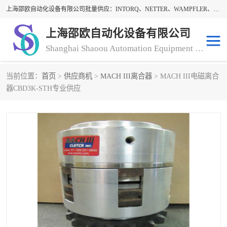
上海邵欧自动化设备有限公司批量供应：INTORQ、NETTER、WAMPFLER、WARNER、WICHITA、三菱离合器、warner离合器、NETTER振动器、WAMPFLER滑触线。上海邵欧自动化设备有限公司提供创新技术与产品解决方案，让客户享有高性价比，优质的产品和服务，我们坚持以持续技术和服务创新为客户不断创造价值。欢迎来电咨询！
上海邵欧自动化设备有限公司
Shanghai Shaoou Automation Equipment Co., Ltd
当前位置：
首页
>
供应商机
>
MACH III离合器
> MACH III电磁离合
warner离合器
LENZE
器CBD3K-STH专业供应
NETTER振动器
minarik
INTORQ
三菱离合器
BISON GEAR
DAYTON
LEESON ELECTRIC
carlson制动器
MACH III离合器
CLEVELAND