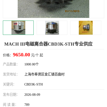
Magnetic制动器
STEARNS制动器
WAMPFLER滑触线
BOSTON
WICHITA
Cleveland 张力控制器
DART调速器
KB Electronics调速器
MACH III电磁离合器CBD3K-STH专业供应
MYCOM步进电机
MINARIK减速机
9650.00
价格：
元/个 起
Warner Linear
DART计数器
产品数量：
1000.00个
发货地址：
上海市奉贤区金汇镇百曲村
关键词：
CBD3K-STH
发布日期：
2026-08-09
阅 读 量：
789