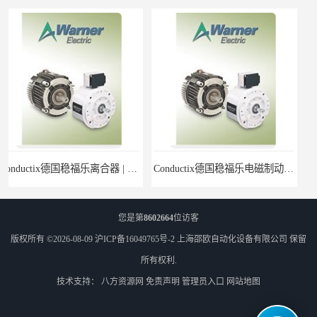
Conductix德国稳福乐电磁制动器 | Conductix德国稳福乐廉价特卖
德国稳福乐Conductix抱闸 | 德国稳福乐Conductix廉价特供
您是第
8602664
位访客
版权所有 ©2026-08-09
沪ICP备16049765号-2
上海邵欧自动化设备有限公司
保留
所有权利.
技术支持：
八方资源网
免责声明
管理员入口
网站地图