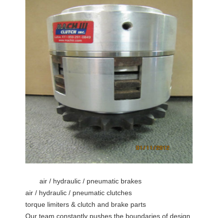
air / hydraulic / pneumatic brakes
air / hydraulic / pneumatic clutches
torque limiters & clutch and brake parts
Our team constantly pushes the boundaries of design,