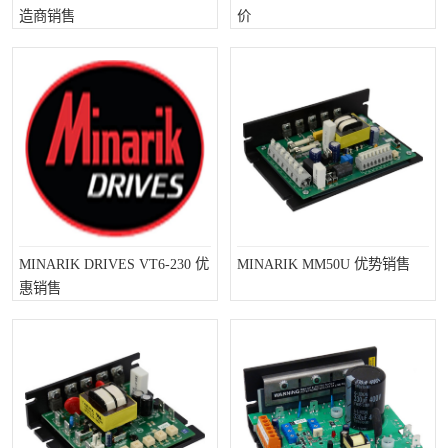
造商销售
价
Magnetic制动器
STEARNS制动器
WAMPFLER滑触线
BOSTON
WICHITA
Cleveland 张力控制器
DART调速器
KB Electronics调速器
MYCOM步进电机
MINARIK减速机
Warner Linear
DART计数器
MINARIK DRIVES VT6-230 优
MINARIK MM50U 优势销售
惠销售