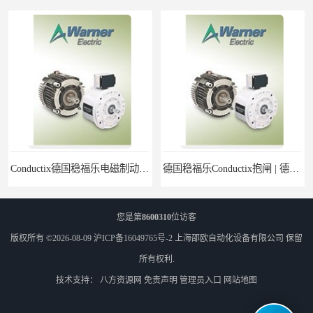
Conductix德国稳福乐电磁制动器 | Conductix德国稳福乐廉价特卖
德国稳福乐Conductix抱闸 | 德国稳福乐Conductix廉价特供
您是第
8600310
位访客
版权所有 ©2026-08-09
沪ICP备16049765号-2
上海邵欧自动化设备有限公司
保留
所有权利.
技术支持：
八方资源网
免责声明
管理员入口
网站地图