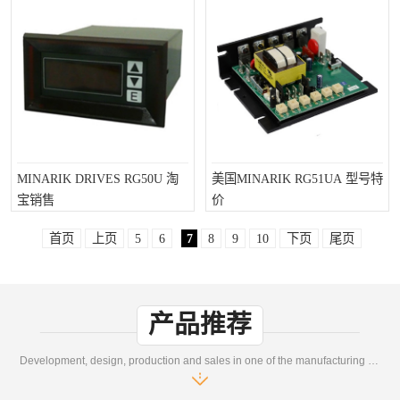
MINARIK DRIVES RG50U 淘
美国MINARIK RG51UA 型号特
宝销售
价
首页
上页
5
6
7
8
9
10
下页
尾页
产品推荐
Development, design, production and sales in one of the manufacturing enterprises